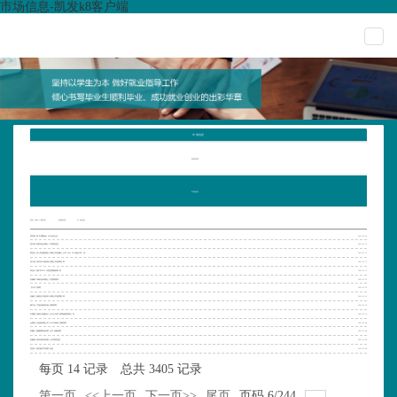
市场信息-凯发k8客户端
togg
navi
市场信息
校园招聘
市场信息
凯发k8客户端首页
校园招聘
市场信息
双杰集团-中国制造2025示范企业
2021-03-26
绍兴梓熙纺织品有限公司招聘信息
2021-03-23
财信吉祥人寿保险股份有限公司安徽分公司 2021年“启航计划”培...
2021-03-19
吴江南玻华东工程玻璃有限公司招聘简章
2021-03-17
寿县万瑞中学2021年度招聘教师简章
2021-03-17
安徽锦华氧化锌有限公司招聘简章
2021-03-16
【今日招聘】
2021-03-10
安徽江南阳光工程咨询有限公司招聘简章
2021-03-10
睢宁县宁海外国语学校招聘简章
2021-03-10
中国建设银行安徽省分行2021年度春季校园招聘公告
2021-03-10
合肥晶弘电器有限公司2021年高校招聘简章
2021-03-08
安徽万朗磁塑股份有限公司 校园招聘
2021-03-08
安徽裕南环保科技有限公司招聘信息
2021-03-08
芜湖江南实验中学招聘信息
2021-03-08
每页
14
记录
总共
3405
记录
第一页
<<上一页
下一页>>
尾页
页码
6
/
244