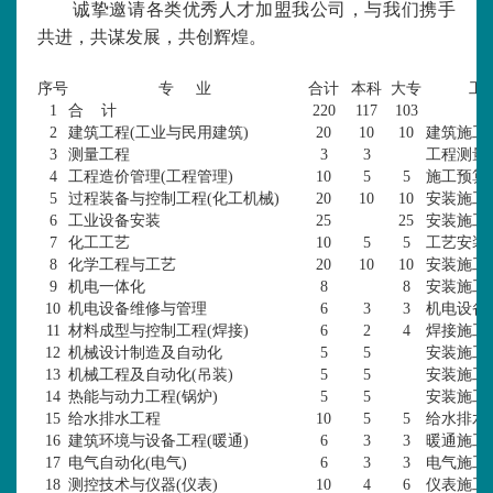
诚挚邀请各类优秀人才加盟我公司，与我们携手
共进，共谋发展，共创辉煌。
序号
专
业
合计
本科
大专
工
1
合
计
220
117
103
2
建筑工程
(工业与民用建筑)
20
10
10
建筑施工
3
测量工程
3
3
工程测量
4
工程造价管理
(工程管理)
10
5
5
施工预算
5
过程装备与控制工程
(化工机械)
20
10
10
安装施工
6
工业设备安装
25
25
安装施工
7
化工工艺
10
5
5
工艺安装
8
化学工程与工艺
20
10
10
安装施工
9
机电一体化
8
8
安装施工
10
机电设备维修与管理
6
3
3
机电设备
11
材料成型与控制工程
(焊接)
6
2
4
焊接施工
12
机械设计制造及自动化
5
5
安装施工
13
机械工程及自动化
(吊装)
5
5
安装施工
14
热能与动力工程
(锅炉)
5
5
安装施工
15
给水排水工程
10
5
5
给水排水
16
建筑环境与设备工程
(暖通)
6
3
3
暖通施工
17
电气自动化
(电气)
6
3
3
电气施工
18
测控技术与仪器
(仪表)
10
4
6
仪表施工