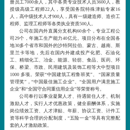
册员工
7000
余人，其中各类专业技术人员
3600
人，教
授级高级工程师
22
人，享受国务院特殊津贴专家
16
人，高中级技术人才
900
人，具有一级建造师、造价工
程师、监理工程师等各类执业资质
500
人。
公司在国内外直属分支机构
60
余个，专业工程公
司
29
个，年施工生产能力
40
亿元。项目分布在全国各
地
30
多个省市和国外的沙特阿拉伯、蒙古、越南、斯
里兰卡等地，先后在国内外建成投产化肥、石油化
工、精细化工、冶金、能源、轻纺、食品、医药、环
保、桥梁、市政、民用建筑及装饰工程等大中型项目
1000
多项。荣获“中国建筑工程鲁班奖”、 “国家质量
管理奖”，“中国最佳施工企业”、“全国用户满意施工
企业”和“全国守合同重信用企业”等荣誉称号。
公司奉行以事业凝聚人才、待遇留住人才、机制
激励人才，实行人才优惠政策，健全薪酬体系，实施
岗位绩效工资、人才津贴、年薪、协议工资、计件工
资等科学合理的分配制度，“五险一金”等具有完整配
套的人才激励政策。