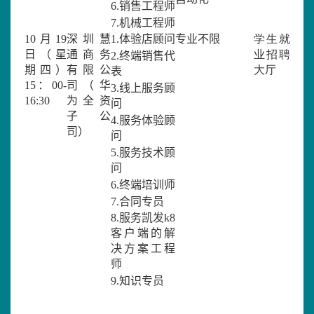
6.
销售工程师
7.
机械工程师
10
月
19
深圳慧
1.
体验店顾问
专业不限
学生就
日（星
通商务
业招聘
2.
终端销售代
期四）
有限公
大厅
表
15
：
00-
司（华
3.
线上服务顾
16:30
为全资
问
子公
4.
服务体验顾
司）
问
5.
服务技术顾
问
6.
终端培训师
7.
合同专员
8.
服务凯发k8
客户端的解
决方案工程
师
9.
知识专员