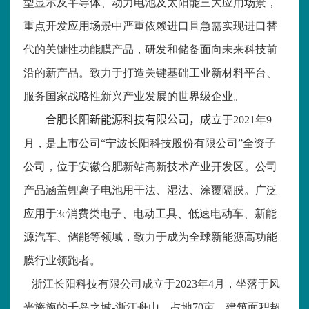
型显示及半导体、动力电池及太阳能三大应用场景，
重点开发应用场景中严重依赖进口且急需实现进口替
代的关键性功能膜产品，研发和储备面向未来科技前
沿的新产品。致力于打造关键基础工业新材料平台、
服务国家战略性新兴产业发展的世界级企业。
合肥长阳新能源科技有限公司
，成立于
2021
年
9
月，是上市公司“宁波长阳科技股份有限公司”全资子
公司，位于安徽合肥新站高新技术产业开发区。公司
产品涵盖锂离子电池用干法、湿法、涂覆隔膜。广泛
应用于
3c
消费类电子、电动工具、低速电动车、新能
源汽车、储能等领域，致力于成为全球新能源高功能
膜行业领跑者。
浙江长阳科技有限公司成立于
2023
年
4
月，坐落于风
光旖旎的千岛之城
-
浙江舟山，占地
70
亩，建筑面积超