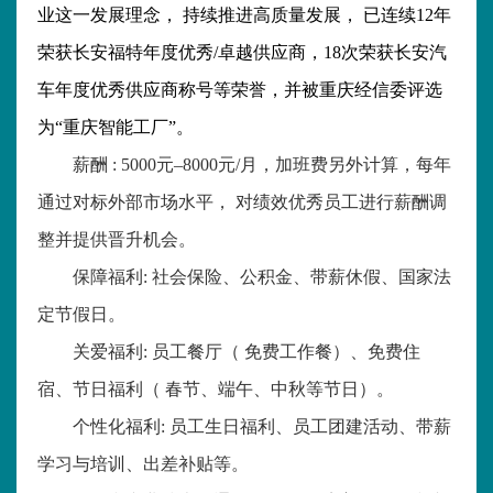
业这一发展理念， 持续推进高质量发展， 已连续
12
年
荣获长安福特年度优秀
/
卓越供应商，
18
次荣获长安汽
车年度优秀供应商称号等荣誉，并被重庆经信委评选
为“重庆智能工厂”。
薪酬
: 5000
元–
8000
元
/
月，加班费另外计算，每年
通过对标外部市场水平， 对绩效优秀员工进行薪酬调
整并提供晋升机会。
保障福利
:
社会保险、公积金、带薪休假、国家法
定节假日。
关爱福利
:
员工餐厅（ 免费工作餐）、免费住
宿、节日福利（ 春节、端午、中秋等节日）。
个性化福利
:
员工生日福利、员工团建活动、带薪
学习与培训、出差补贴等。