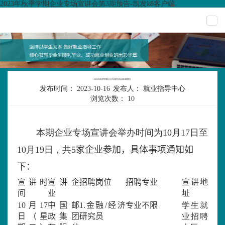
2023年秋季学期企业专场宣讲会第3期预告-凯发k8客户端
togg
navi
2023年秋季学期企业专场宣讲会第3期预告
发布时间：
2023-10-16
发布人：
就业指导中心
浏览次数：
10
本期企业专场宣讲会举办时间为
10
月
17
日至
10
月
19
日，共
5
家企业参加，具体
事项通知
如
下：
宣讲时
宣讲企
招聘岗位
招聘专业
宣讲地
间
业
址
10
月
17
中国邮
1.
金融
/
经济
专业不限
学生就
日（星
政集团
研究员
业招聘