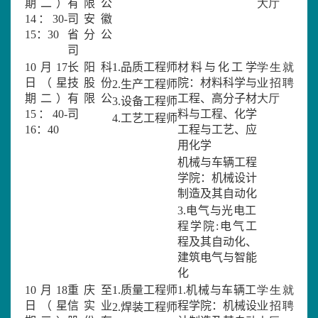
期二）
有限公
大厅
1
4
：
3
0-
司安徽
1
5
：
3
0
省分公
司
10
月
17
长阳科
1.
品质工程师
材料与化工学
学生就
日（星
技股份
院：
材料科学与
业招聘
2.
生产工程师
期二）
有限公
工程、高分子材
大厅
3.
设备工程师
15
：
40-
司
料与工程、化学
4.
工艺工程师
16
：
40
工程与工艺、应
用化学
机械与车辆工程
学院：
机械设计
制造及其自动化
3.
电气与光电工
程学院
:
电气工
程及其自动化、
建筑电气与智能
化
10
月
18
重庆至
1.
质量工程师
1.
机械与车辆工
学生就
日（星
信实业
程学院：
机械设
业招聘
2.
焊装工程师