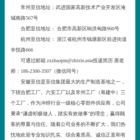
常州至信地址：武进国家高新技术产业开发区淹
城南路
567
号
合肥至信地址： 合肥市高新区响洪甸路
960
号
杭州至信地址： 浙江省杭州市钱塘新区前进街道
丰悦路
666
可通过邮箱
zxzhaopin@zhixin.asia
投递简历 唐老
师：
186-2300-3507
（微信同号）
安徽至信是至信集团最大的生产制造基地之一，
下辖合肥工厂、六安工厂以及常州工厂（筹建中）三
个工厂，作为冲焊行业一级核心零部件供应商，公司
秉承“谦虚积极做人，踏实有效做事”的理念，赢得顾
客的尊重与信任。随着公司业务的不断扩大，我们热
忱地欢迎专业知识扎实、综合素质高、诚信正直和有