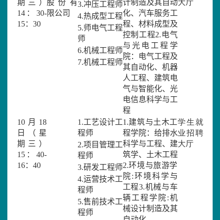
期三）
股份有
计制造及其自动
大厅
3.
冲压工程师
1
4
：
3
0-
限公司
化、汽车服务工
4.
热成型工程
1
5
：
3
0
程、材料成型及
5.
师电气工程
控制工程
2.
电气
师
与光电工程学
6.
机械工程师
院：
电气工程及
7.
机械工程师
其自动化、机器
人工程、建筑电
气与智能化、光
电信息科学与工
程
10
月
18
1.
工艺设计工
1.
建筑与土木工
学生就
日（星
程师
程学院：
给排水
业招聘
期三）
科学与工程、建
大厅
2.
项目管理工
15
：
40-
筑学、土木工程
程师
16
：
40
2.
环境与旅游学
3.
研发工程师
院
:
环境科学与
4.
运营技术工
工程
3.
机械与车
程师
辆工程学院
:
机
5.
售前技术工
械设计制造及其
程师
自动化