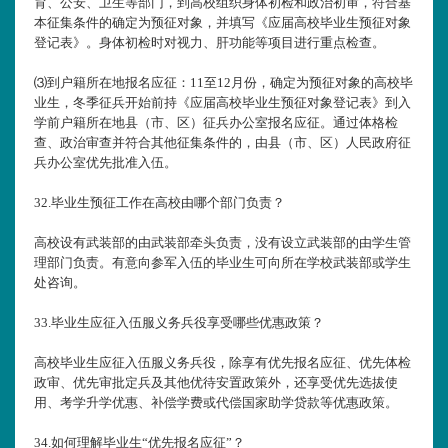
育、公安、卫生等部门，到高校组织身体初检和政治初审，符合基
本征集条件的确定为预征对象，并填写《应届高校毕业生预征对象
登记表》。身体初检时对视力、肝功能等项目进行重点检查。
⑶到户籍所在地报名应征：11至12月份，确定为预征对象的高校毕
业生，冬季征兵开始前持《应届高校毕业生预征对象登记表》到入
学前户籍所在地县（市、区）征兵办公室报名应征。通过体格检
查、政治审查并符合其他征集条件的，由县（市、区）人民政府征
兵办公室优先批准入伍。
32.
毕业生预征工作在高校由哪个部门负责？
高校设有武装部的由武装部牵头负责，没有设立武装部的由学生管
理部门负责。有意向参军入伍的毕业生可向所在学校武装部或学生
处咨询。
33.
毕业生应征入伍服义务兵役享受哪些优惠政策？
高校毕业生应征入伍服义务兵役，除享有优先报名应征、优先体检
政审、优先审批定兵及其他优待安置政策外，还享受优先选拔使
用、考学升学优惠、补偿学费或代偿国家助学贷款等优惠政策。
34.
如何理解毕业生“优先报名应征”？