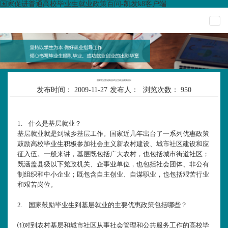
国家促进普通高校毕业生就业政策百问-凯发k8客户端
togg
navi
国家促进普通高校毕业生就业政策百问
发布时间：
2009-11-27
发布人：
浏览次数：
950
1.
什么是基层就业？
基层就业就是到城乡基层工作。国家近几年出台了一系列优惠政策
鼓励高校毕业生积极参加社会主义新农村建设、城市社区建设和应
征入伍。一般来讲，基层既包括广大农村，也包括城市街道社区；
既涵盖县级以下党政机关、企事业单位，也包括社会团体、非公有
制组织和中小企业；既包含自主创业、自谋职业，也包括艰苦行业
和艰苦岗位。
2.
国家鼓励毕业生到基层就业的主要优惠政策包括哪些？
⑴对到农村基层和城市社区从事社会管理和公共服务工作的高校毕