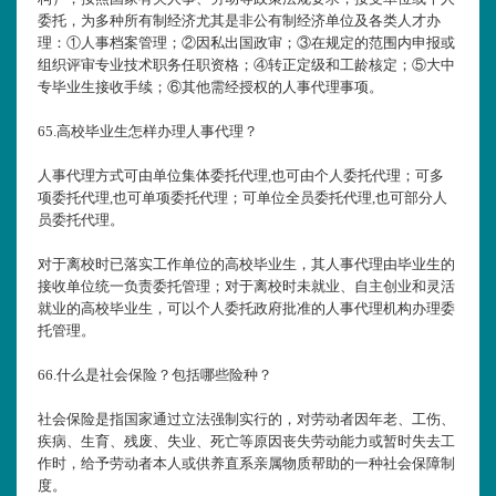
委托，为多种所有制经济尤其是非公有制经济单位及各类人才办
理：①人事档案管理；②因私出国政审；③在规定的范围内申报或
组织评审专业技术职务任职资格；④转正定级和工龄核定；⑤大中
专毕业生接收手续；⑥其他需经授权的人事代理事项。
65.
高校毕业生怎样办理人事代理？
人事代理方式可由单位集体委托代理,也可由个人委托代理；可多
项委托代理,也可单项委托代理；可单位全员委托代理,也可部分人
员委托代理。
对于离校时已落实工作单位的高校毕业生，其人事代理由毕业生的
接收单位统一负责委托管理；对于离校时未就业、自主创业和灵活
就业的高校毕业生，可以个人委托政府批准的人事代理机构办理委
托管理。
66.
什么是社会保险？包括哪些险种？
社会保险是指国家通过立法强制实行的，对劳动者因年老、工伤、
疾病、生育、残废、失业、死亡等原因丧失劳动能力或暂时失去工
作时，给予劳动者本人或供养直系亲属物质帮助的一种社会保障制
度。