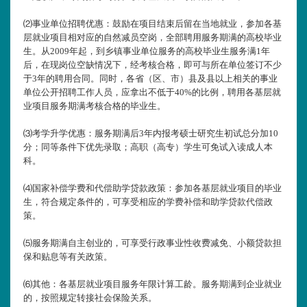
⑵事业单位招聘优惠：鼓励在项目结束后留在当地就业，参加各基
层就业项目相对应的自然减员空岗，全部聘用服务期满的高校毕业
生。从2009年起，到乡镇事业单位服务的高校毕业生服务满1年
后，在现岗位空缺情况下，经考核合格，即可与所在单位签订不少
于3年的聘用合同。同时，各省（区、市）县及县以上相关的事业
单位公开招聘工作人员，应拿出不低于40%的比例，聘用各基层就
业项目服务期满考核合格的毕业生。
⑶考学升学优惠：服务期满后3年内报考硕士研究生初试总分加10
分；同等条件下优先录取；高职（高专）学生可免试入读成人本
科。
⑷国家补偿学费和代偿助学贷款政策：参加各基层就业项目的毕业
生，符合规定条件的，可享受相应的学费补偿和助学贷款代偿政
策。
⑸服务期满自主创业的，可享受行政事业性收费减免、小额贷款担
保和贴息等有关政策。
⑹其他：各基层就业项目服务年限计算工龄。服务期满到企业就业
的，按照规定转接社会保险关系。