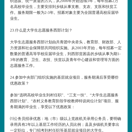
织选拔、统一派遣的方式，从2006年开始连续5年，每年招募2万
名高校毕业生，主要安排到乡镇从事支教、支农、支医和扶贫工
作。服务期限一般为2-3年。招募对象主要为全国普通高校应届毕
业生。
23.
什么是大学生志愿服务西部计划？
大学生志愿服务西部计划由共青团中央牵头，教育部、财政部、人
力资源和社会保障部共同组织实施。从2003年开始，每年招募一定
数量的普通高等学校应届毕业生，到西部贫困县的乡镇从事为期1-
3年的教育、卫生、农技、扶贫以及青年中心建设和管理等方面的
志愿服务工作。
24.
参加中央部门组织实施的基层就业项目，服务期满后享受哪些
优惠政策？
参加“选聘高校毕业生到村任职”、“三支一扶”、“大学生志愿服务
西部计划”、“农村义务教育阶段学校教师特设岗位计划”项目、服
务期满的毕业生，享受以下优惠政策：
⑴公务员招录优惠：地（市）级以上党政机关录用公务员，要明确
录用具有2年以上基层工作经历的人员比例；县及乡镇机关要拿出
一定职位，专门招考到村任职等基层就业项目的大学生。