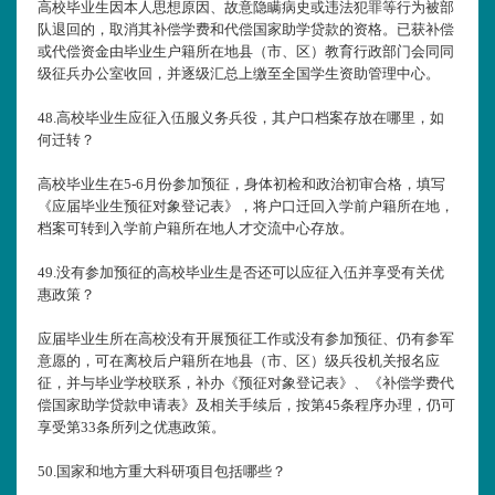
高校毕业生因本人思想原因、故意隐瞒病史或违法犯罪等行为被部
队退回的，取消其补偿学费和代偿国家助学贷款的资格。已获补偿
或代偿资金由毕业生户籍所在地县（市、区）教育行政部门会同同
级征兵办公室收回，并逐级汇总上缴至全国学生资助管理中心。
48.
高校毕业生应征入伍服义务兵役，其户口档案存放在哪里，如
何迁转？
高校毕业生在5-6月份参加预征，身体初检和政治初审合格，填写
《应届毕业生预征对象登记表》，将户口迁回入学前户籍所在地，
档案可转到入学前户籍所在地人才交流中心存放。
49.
没有参加预征的高校毕业生是否还可以应征入伍并享受有关优
惠政策？
应届毕业生所在高校没有开展预征工作或没有参加预征、仍有参军
意愿的，可在离校后户籍所在地县（市、区）级兵役机关报名应
征，并与毕业学校联系，补办《预征对象登记表》、《补偿学费代
偿国家助学贷款申请表》及相关手续后，按第45条程序办理，仍可
享受第33条所列之优惠政策。
50.
国家和地方重大科研项目包括哪些？