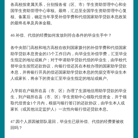
各高校按隶属关系，分别报各省（区、市）学生资助管理中心和全
国学生资助管理中心审核。最终，汇总至全国学生资助管理中心复
核、备案后，确定当年享受补偿学费和代偿国家助学贷款本息政策
的最终名单及具体金额。
46.
补偿、代偿的经费如何发放到符合条件的毕业生手中？
各中央部门高校和地方高校在收到国家拨付的补偿学费和代偿国家
助学贷款本息资金的15个工作日内，向毕业生补偿学费，汇至毕业
生指定的地址或账户；对于申请助学贷款代偿的毕业生，由学校代
替毕业生按照还款协议，向银行偿还其在本校办理的国家助学贷款
本息，并将银行开具的偿还国家助学贷款本息的凭据交寄毕业生本
人或家长，将余下的资金汇至毕业生指定的地址或账户。
入学前在户籍所在县（市、区）办理了生源地信用助学贷款的毕业
生，到户籍所在县（市、区）学生资助中心领取代偿资金，并于领
取代偿资金1个月内，根据与银行签订的还款协议，由学生本人或
家长（或其他法定监护人）一次性向银行偿还贷款本息。
47.
因个人原因被部队退回，毕业生已获补偿、代偿的经费要被收
回吗？