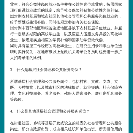
业生，符合公益性岗位就业条件并在公益性岗位就业的，按照国家
现行促进就业政策的规定，给予社会保险补贴和公益性岗位补贴。
⑵对到农村基层和城市社区其他社会管理和公共服务岗位就业的，
给予薪酬或生活补贴，同时按规定参加有关社会保险。
⑶对到中西部地区和艰苦边远地区县以下农村基层单位就业、并履
行一定服务期限的高校毕业生，以及应征入伍服义务兵役的高校毕
业生，按规定实施相应的学费补偿和国家助学贷款代偿。
⑷对具有基层工作经历的高校毕业生，在研究生招录和事业单位选
聘时实行优先，在地市级以上党政机关考录公务员时也要进一步扩
大招考录用的比例。
3.
什么是基层社会管理和公共服务岗位？
所谓基层社会管理和公共服务岗位，包括村官、支教、支农、支
医、乡村扶贫，以及城市社区的法律援助、就业援助、社会保障协
理、文化科技服务、养老服务、残疾人居家服务、廉租房配套服务
等岗位。
4.
什么是其他基层社会管理和公共服务岗位？
在街道社区、乡镇等基层开发或设立的相应的社会管理和公共服务
岗位。部分由政府出资，或由相关组织和单位出资。所安排使用的