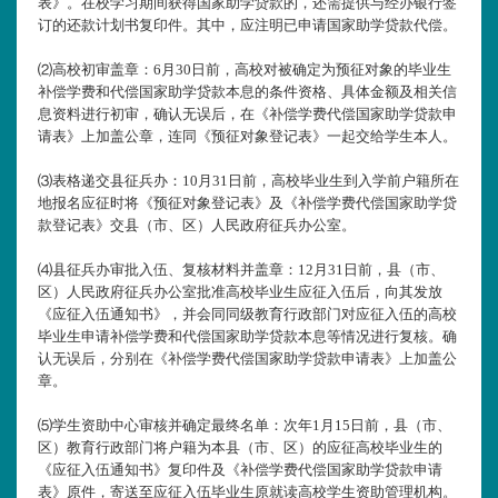
表》。在校学习期间获得国家助学贷款的，还需提供与经办银行签
订的还款计划书复印件。其中，应注明已申请国家助学贷款代偿。
⑵高校初审盖章：6月30日前，高校对被确定为预征对象的毕业生
补偿学费和代偿国家助学贷款本息的条件资格、具体金额及相关信
息资料进行初审，确认无误后，在《补偿学费代偿国家助学贷款申
请表》上加盖公章，连同《预征对象登记表》一起交给学生本人。
⑶表格递交县征兵办：10月31日前，高校毕业生到入学前户籍所在
地报名应征时将《预征对象登记表》及《补偿学费代偿国家助学贷
款登记表》交县（市、区）人民政府征兵办公室。
⑷县征兵办审批入伍、复核材料并盖章：12月31日前，县（市、
区）人民政府征兵办公室批准高校毕业生应征入伍后，向其发放
《应征入伍通知书》，并会同同级教育行政部门对应征入伍的高校
毕业生申请补偿学费和代偿国家助学贷款本息等情况进行复核。确
认无误后，分别在《补偿学费代偿国家助学贷款申请表》上加盖公
章。
⑸学生资助中心审核并确定最终名单：次年1月15日前，县（市、
区）教育行政部门将户籍为本县（市、区）的应征高校毕业生的
《应征入伍通知书》复印件及《补偿学费代偿国家助学贷款申请
表》原件，寄送至应征入伍毕业生原就读高校学生资助管理机构。