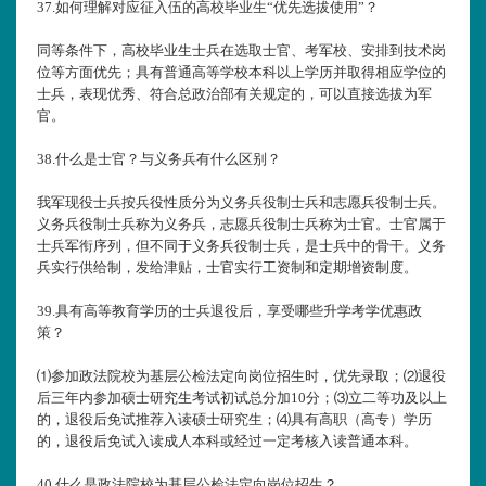
37.
如何理解对应征入伍的高校毕业生“优先选拔使用”？
同等条件下，高校毕业生士兵在选取士官、考军校、安排到技术岗
位等方面优先；具有普通高等学校本科以上学历并取得相应学位的
士兵，表现优秀、符合总政治部有关规定的，可以直接选拔为军
官。
38.
什么是士官？与义务兵有什么区别？
我军现役士兵按兵役性质分为义务兵役制士兵和志愿兵役制士兵。
义务兵役制士兵称为义务兵，志愿兵役制士兵称为士官。士官属于
士兵军衔序列，但不同于义务兵役制士兵，是士兵中的骨干。义务
兵实行供给制，发给津贴，士官实行工资制和定期增资制度。
39.
具有高等教育学历的士兵退役后，享受哪些升学考学优惠政
策？
⑴参加政法院校为基层公检法定向岗位招生时，优先录取；⑵退役
后三年内参加硕士研究生考试初试总分加10分；⑶立二等功及以上
的，退役后免试推荐入读硕士研究生；⑷具有高职（高专）学历
的，退役后免试入读成人本科或经过一定考核入读普通本科。
40.
什么是政法院校为基层公检法定向岗位招生？