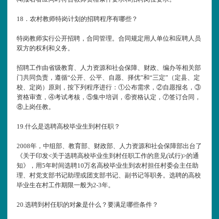
18
．农村教师特岗计划的招聘程序有哪些？
特岗教师实行公开招聘，合同管理。合同规定用人单位和应聘人员
双方的权利和义务。
招聘工作由省级教育、人力资源和社会保障、财政、编办等相关部
门共同负责，遵循“公开、公平、自愿、择优”和“三定”（定县、定
校、定岗）原则，按下列程序进行：①公布需求，②自愿报名，③
资格审查，④考试考核，⑤集中培训，⑥资格认定，⑦签订合同，
⑧上岗任教。
19.
什么是选聘高校毕业生到村任职？
2008年，中组部、教育部、财政部、人力资源和社会保障部出台了
《关于印发<关于选聘高校毕业生到村任职工作的意见(试行)>的通
知》，用5年时间选聘10万名高校毕业生到农村担任村委会主任助
理、村党支部书记助理或团支部书记、副书记等职务。选聘的高校
毕业生在村工作期限一般为2-3年。
20.
选聘到村任职的对象是什么？要满足哪些条件？