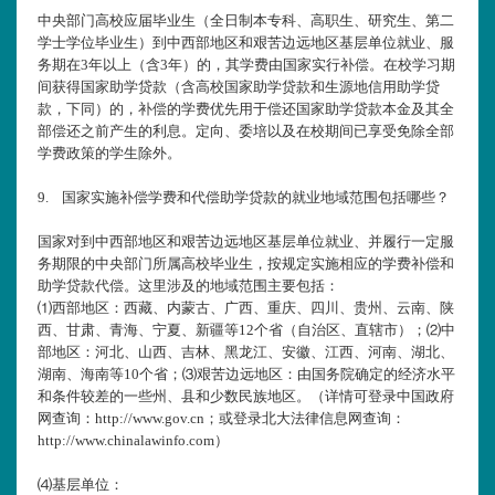
中央部门高校应届毕业生（全日制本专科、高职生、研究生、第二
学士学位毕业生）到中西部地区和艰苦边远地区基层单位就业、服
务期在
3年以上（含3年）的，其学费由国家实行补偿。在校学习期
间获得国家助学贷款（含高校国家助学贷款和生源地信用助学贷
款，下同）的，补偿的学费优先用于偿还国家助学贷款本金及其全
部偿还之前产生的利息。定向、委培以及在校期间已享受免除全部
学费政策的学生除外。
9.
国家实施补偿学费和代偿助学贷款的就业地域范围包括哪些？
国家对到中西部地区和艰苦边远地区基层单位就业、并履行一定服
务期限的中央部门所属高校毕业生，按规定实施相应的学费补偿和
助学贷款代偿。这里涉及的地域范围主要包括：
⑴西部地区：西藏、内蒙古、广西、重庆、四川、贵州、云南、陕
西、甘肃、青海、宁夏、新疆等
12个省（自治区、直辖市）；⑵中
部地区：河北、山西、吉林、黑龙江、安徽、江西、河南、湖北、
湖南、海南等10个省；⑶艰苦边远地区：由国务院确定的经济水平
和条件较差的一些州、县和少数民族地区。（详情可登录中国政府
网查询：http://www.gov.cn；或登录北大法律信息网查询：
http://www.chinalawinfo.com）
⑷基层单位：