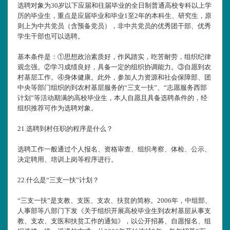
选聘对象为30岁以下应届和往届毕业的全日制普通高校专科以上学
历的毕业生，重点是应届毕业和毕业1至2年的本科生、研究生，原
则上为中共党员（含预备党员），非中共党员的优秀团干部、优秀
学生干部也可以选聘。
基本条件是：①思想政治素质好，作风踏实，吃苦耐劳，组织纪律
观念强。②学习成绩良好，具备一定的组织协调能力。③自愿到农
村基层工作。④身体健康。此外，参加人力资源和社会保障部、团
中央等部门组织的到农村基层服务的“三支一扶”、“志愿服务西部
计划”等活动期满的高校毕业生，本人自愿且具备选聘条件的，经
组织推荐可作为选聘对象。
21.
选聘到村任职的程序是什么？
选聘工作一般通过个人报名、资格审查、组织考察、体检、公示、
决定聘用、培训上岗等程序进行。
22.
什么是“三支一扶”计划？
“三支一扶”是支教、支医、支农、扶贫的简称。2006年，中组部、
人事部等八部门下发《关于组织开展高校毕业生到农村基层从事支
教、支农、支医和扶贫工作的通知》，以公开招募、自愿报名、组