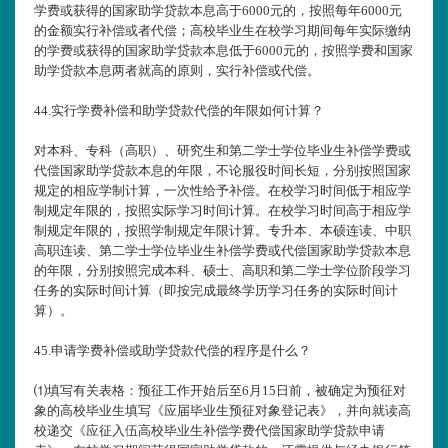
学费或获得的国家助学贷款本息高于6000元的，按照每年6000元
的金额实行补偿或者代偿；高校毕业生在校学习期间每年实际缴纳
的学费或获得的国家助学贷款本息低于6000元的，按照学费和国家
助学贷款本息两者就高的原则，实行补偿或代偿。
44.
实行学费补偿和助学贷款代偿的年限如何计算？
对本科、专科（高职）、研究生和第二学士学位毕业生补偿学费或
代偿国家助学贷款本息的年限，不论服役时间长短，分别按照国家
规定的相应学制计算，一次性给予补偿。在校学习时间低于相应学
制规定年限的，按照实际学习时间计算。在校学习时间高于相应学
制规定年限的，按照学制规定年限计算。专升本、本硕连读、中职
高职连读、第二学士学位毕业生补偿学费或代偿国家助学贷款本息
的年限，分别按照完成本科、硕士、高职和第二学士学位阶段学习
任务的实际时间计算（即按完成最终学历学习任务的实际时间计
算）。
45.
申请学费补偿或助学贷款代偿的程序是什么？
⑴填写有关表格：预征工作开始后至6月15日前，被确定为预征对
象的高校毕业生填写《应届毕业生预征对象登记表》，并向就读高
校递交《应征入伍高校毕业生补偿学费代偿国家助学贷款申请