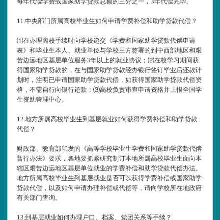
每年代偿学费或国家助学贷款总额的三分之一，3年代偿完毕。
11.
中央部门所属高校毕业生如何申请学费补偿和助学贷款代偿？
⑴在办理离校手续时向学校递交《学费和国家助学贷款代偿申请
表》和毕业生本人、就业单位与学校三方签署的到中西部地区和艰
苦边远地区基层单位服务3年以上的就业协议；⑵在校学习期间获
得国家助学贷款的，在与国家助学贷款经办银行签订毕业后还款计
划时，注明已申请国家助学贷款代偿，如获得国家助学贷款代偿资
格，不需自行向银行还款；⑶高校负责审查申请资格并上报全国学
生资助管理中心。
12.
地方所属高校毕业生到基层就业如何获得学费补偿和助学贷款
代偿？
财政部、教育部印发的《高等学校毕业生学费和国家助学贷款代偿
暂行办法》要求，各地要抓紧研究制订本地所属高校毕业生面向本
辖区艰苦边远地区基层单位就业的学费补偿和助学贷款代偿办法。
地方所属高校毕业生到基层就业是否可以获得学费补偿或国家助学
贷款代偿，以及如何申请办理补偿或代偿等，请向学校所在地政府
有关部门查询。
13.
到基层就业如何办理户口、档案、党团关系等手续？