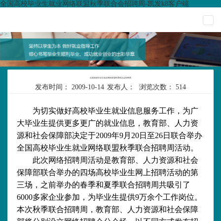
全国高校毕业生就业网络联盟秋季联合会招聘周-凯发k8客户端
togg
navi
全国高校毕业生就业网络联盟秋季联合会招聘周
发布时间：
2009-10-14
发布人：
浏览次数：
514
为切实做好高校毕业生就业信息服务工作，为广
大毕业生提供更多更广的就业信息，教育部、人力资
源和社会保障部决定于
2009
年
9
月
20
日至
26
日联合举办
全国高校毕业生就业网络联盟秋季联合招聘周活动。
此次网络招聘周活动是教育部、人力资源和社会
保障部联合举办的四场高校毕业生网上招聘活动的第
三场，之前举办的春季和夏季联合招聘周共吸引了
6000
多家企业参加，为毕业生提供
9
万余个工作岗位。
本次秋季联合招聘周，教育部、人力资源和社会保障