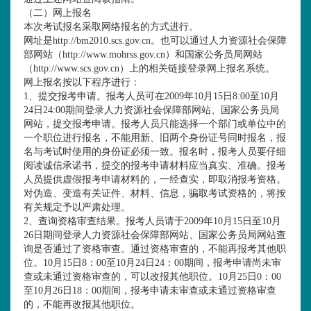
（二）
网上
报名
本次考试报名采取网络报名的方式进行。
网址是
http://bm2010.scs.gov.cn
。也可以通过人力资源社会保障
部网站（
http://www.mohrss.gov.cn
）和国家公务员局网站
（
http://www.scs.gov.cn
）上的相关链接登录网上报名系统。
网上报名按以下程序进行：
1、提交报考申请。报考人员可在
2009年10月15日8:00至10月
24日24:00期间登录人力资源社会保障部网站、国家公务员局
网站，提交报考申请。报考人员只能选择一个部门或单位中的
一个职位进行报名，不能用新、旧两个身份证号同时报名，报
名与考试时使用的身份证必须一致。报名时，报考人员要仔细
阅读诚信承诺书，提交的报考申请材料应当真实、准确。报考
人员提供虚假报考申请材料的，一经查实，即取消报考资格。
对伪造、变造有关证件、材料、信息，骗取考试资格的，将按
有关规定予以严肃处理。
2、查询资格审查结果。报考人员请于
2009年10月15日至10月
26日期间登录人力资源社会保障部网站、国家公务员局网站查
询是否通过了资格审查。通过资格审查的，不能再报考其他职
位。10月15日8：00至10月24日24：00期间，报考申请尚未审
查或未通过资格审查的，可以改报其他职位。10月25日0：00
至10月26日18：00期间，报考申请未审查或未通过资格审查
的，不能再改报其他职位。