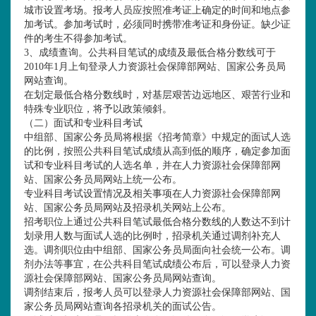
城市设置考场。报考人员应按照准考证上确定的时间和地点参
加考试。参加考试时，必须同时携带准考证和身份证。缺少证
件的考生不得参加考试。
3、成绩查询。公共科目笔试的成绩及最低合格分数线可于
2010年1月上旬登录人力资源社会保障部网站、国家公务员局
网站查询。
在划定最低合格分数线时，对基层艰苦边远地区、艰苦行业和
特殊专业职位，将予以政策倾斜。
（二）面试和专业科目考试
中组部、国家公务员局将根据《招考简章》中规定的面试人选
的比例，按照公共科目笔试成绩从高到低的顺序，确定参加面
试和专业科目考试的人选名单，并在人力资源社会保障部网
站、国家公务员局网站上统一公布。
专业科目考试设置情况及相关事项在人力资源社会保障部网
站、国家公务员局网站及招录机关网站上公布。
招考职位上通过公共科目笔试最低合格分数线的人数达不到计
划录用人数与面试人选的比例时，招录机关通过调剂补充人
选。调剂职位由中组部、国家公务员局面向社会统一公布。调
剂办法等事宜，在公共科目笔试成绩公布后，可以登录人力资
源社会保障部网站、国家公务员局网站查询。
调剂结束后，报考人员可以登录人力资源社会保障部网站、国
家公务员局网站查询各招录机关的面试公告。