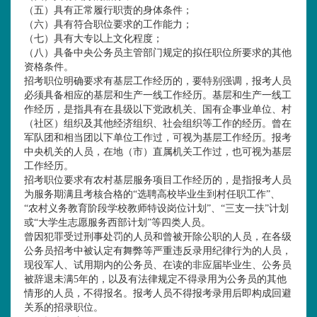
（五）具有正常履行职责的身体条件；
（六）具有符合职位要求的工作能力；
（七）具有大专以上文化程度；
（八）具备中央公务员主管部门规定的拟任职位所要求的其他
资格条件。
招考职位明确要求有基层工作经历的，要特别强调，报考人员
必须具备相应的基层和生产一线工作经历。基层和生产一线工
作经历，是指具有在县级以下党政机关、国有企事业单位、村
（社区）组织及其他经济组织、社会组织等工作的经历。曾在
军队团和相当团以下单位工作过，可视为基层工作经历。报考
中央机关的人员，在地（市）直属机关工作过，也可视为基层
工作经历。
招考职位要求有农村基层服务项目工作经历的，是指报考人员
为服务期满且考核合格的
“选聘高校毕业生到村任职工作”、
“农村义务教育阶段学校教师特设岗位计划”、“三支一扶”计划
或“大学生志愿服务西部计划”等四类人员。
曾因犯罪受过刑事处罚的人员和曾被开除公职的人员，在各级
公务员招考中被认定有舞弊等严重违反录用纪律行为的人员，
现役军人、试用期内的公务员、在读的非应届毕业生、公务员
被辞退未满
5年的，以及有法律规定不得录用为公务员的其他
情形的人员，不得
报名
。报考人员不得报考录用后即构成回避
关系的招录职位。