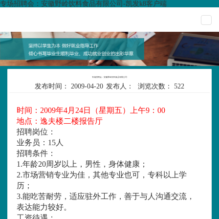
专场招聘会：安徽野岭饮料食品有限公司-凯发k8客户端
togg
navi
专场招聘会：安徽野岭饮料食品有限公司
发布时间：
2009-04-20
发布人：
浏览次数：
522
时间：
2009年4月24日（星期五）上午9：00
地点：逸夫楼二楼报告厅
招聘岗位
：
业务员：
15人
招聘条件
：
1.年龄
20周岁以上，男性，身体健康；
2.市场营销专业为佳，其他专业也可，专科以上学
历；
3.能吃苦耐劳，适应驻外工作，善于与人沟通交流，
表达能力较好。
工资待遇
：