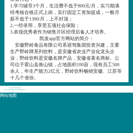
1.学习辅导
3个月，生活费不低于800元/月，实习期满
经考核合格正式上岗，实行固定工资加提成，一般月
薪不低于1300/月，上不封顶；
2.一经录用，享受五项社会保险；
3.表现优秀者作为销售片区经理后备人才培养。
凯发app官方网站的简介：
安徽野岭食品有限公司系迎驾集团投资兴建，主要
生产野岭牌系列饮料，是安徽省农业产业化龙头企
业，野岭饮料是安徽名牌产品，安徽省著名商标。公
司位于霍山县衡山镇，占地面积
100亩，现有员工500
余人，年生产能力2亿元，野岭饮料畅销安徽、江苏等
十几个省份。
凯发app官方网站的友情链接：
凯发app官方网站的版权所有 © 皖西学院就业指导中心
网站地图