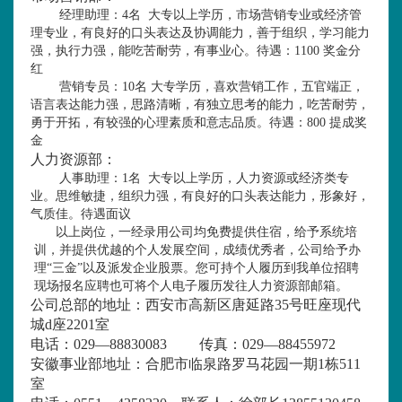
经理助理
：
4
名
大专以上学历，市场营销专业或经济管
理专业，有良好的口头表达及协调能力，善于组织，学习能力
强，执行力强，能吃苦耐劳，有事业心。待遇：
1100
奖金分
红
营销专员
：
10
名 大专学历，喜欢营销工作，五官端正，
语言表达能力强，思路清晰，有独立思考的能力，吃苦耐劳，
勇于开拓，有较强的心理素质和意志品质。待遇：
800
提成奖
金
人力资源部：
人事助理
：
1
名
大专以上学历，人力资源或经济类专
业。思维敏捷，组织力强，有良好的口头表达能力，形象好，
气质佳。待遇面议
以上岗位，一经录用公司均免费提供住宿，给予系统培
训，并提供优越的个人发展空间，成绩优秀者，公司给予办
理“三金”以及派发企业股票。您可持个人履历到我单位招聘
现场报名应聘也可将个人电子履历发往人力资源部邮箱。
公司总部的地址：西安市高新区唐延路
35
号旺座现代
城
d
座
2201
室
电话：
029
—
88830083
传真：
029
—
88455972
安徽事业部地址：合肥市临泉路罗马花园一期
1
栋
511
室