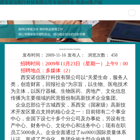
西安诺信医疗科技有限公司专场招聘会-凯发k8客户端
togg
navi
西安诺信医疗科技有限公司专场招聘会
发布时间：
2009-11-16
发布人：
浏览次数：
458
招聘时间：
2009
年
11
月
23
日（星期一）上午
9
：
00
招聘地点：多媒体（
2
）
西安诺信医疗科技有限公司以“关爱生命，服务人
类，创造财富，回报社会”为宗旨，以生物、医电技术
为主体，以医疗器械、生物医药、房地产、文化信息
传播为主要领域的民营股份制高新技术企业集团。
企业总部位于古城西安，系西安（国家级）高新技
术开发区重点支持的核心企之一：目前辖有二个事业
中心，全国下设七十多个分公司及办事处，另设有生
产中心、财务中心、文化中心和法务中心；现有在职
员工
5000
余人。企业全面通过了
iso9001
国际质量体系
认证，形成了产业化、集团化的大型企业格局。