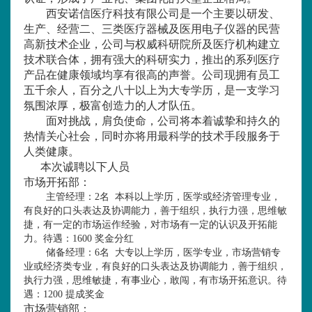
西安诺信医疗科技有限公司是一个主要以研发、
生产、经营二、三类医疗器械及医用电子仪器的民营
高新技术企业，公司与权威科研院所及医疗机构建立
技术联合体，拥有强大的科研实力，推出的系列医疗
产品在健康领域均享有很高的声誉。公司现拥有员工
五千余人，百分之八十以上为大专学历，是一支学习
氛围浓厚，极富创造力的人才队伍。
面对挑战，肩负使命，公司将本着诚挚和持久的
热情关心社会，同时亦将用最科学的技术手段服务于
人类健康。
本次诚聘以下人员
市场开拓部：
主管经理
：
2
名
本科以上学历，医学或经济管理专业，
有良好的口头表达及协调能力，善于组织，执行力强，思维敏
捷，有一定的市场运作经验，对市场有一定的认识及开拓能
力。待遇：
1600
奖金分红
储备经理
：
6
名
大专以上学历，医学专业，市场营销专
业或经济类专业，有良好的口头表达及协调能力，善于组织，
执行力强，思维敏捷，有事业心，敢闯，有市场开拓意识。待
遇：
1200
提成奖金
市场营销部：