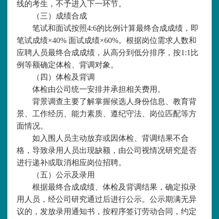
线的考生，不予进入下一环节。
（三）成绩合成
笔试和面试按照
4:6的比例计算最终合成成绩，即
笔试成绩
×
40% 面试成绩
×
60%。根据岗位需求人数和
应聘人员最终合成成绩，从高分到低分排序，按1:1比
例等额确定体检、背调对象。
（四）体检及背调
体检由公司统一安排并承担相关费用。
背景调查主要了解掌握候选人身份信息、教育背
景、工作经历、能力素质、遵纪守法、岗位匹配等方
面情况。
如入围人员主动放弃或因体检、背调结果不合
格，导致录用人员出现缺额，由
公司
视情况研究是否
进行递补或取消相应岗位招聘。
（五）公示及录用
根据最终合成成绩、体检及背调结果，确定拟录
用人员，经公司研究通过后进行公示。公示期满无异
议的，发放录用通知书，按程序签订劳动合同，约定