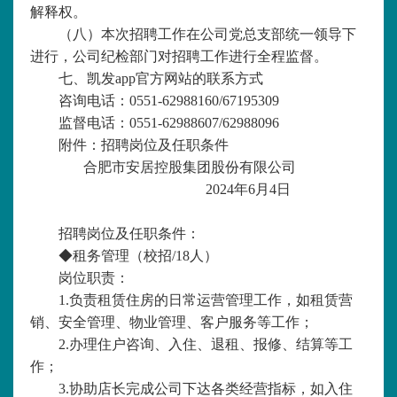
解释权。
（八）
本次招聘工作在
公司党总支部
统一领导下
进行，
公司纪检部门
对招聘工作进行全程监督
。
七、凯发app官方网站的联系方式
咨询电话：
0551-62988160
/67195309
监督电话：
0551-62988607/62988096
附件：招聘岗位及任职条件
合肥市安居控股集团股份有限公司
2024年
6
月
4
日
招聘岗位及任职条件：
◆
租务管理（校招
/1
8
人）
岗位职责：
1.负责租赁住房的日常运营管理工作，如租赁营
销、安全管理、物业管理、客户服务等工作；
2.办理住户咨询、入住、退租、报修、结算等工
作；
3.协助店长完成公司下达各类经营指标，如入住