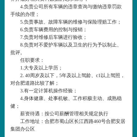
4.负责公司所有车辆的违章查询与缴纳违章罚款
手续的办理；
5.负责事故、故障车辆的维修与保险理赔工作；
6.
负责
车辆费用的控制与报销；
7.
负责
对维修后车辆进行验收；
8.
负责
对不爱护车辆以及卫生的行为予以制止、
批评。
任职要求：
1.大专及以上学历；
2. 40周岁及以下，5年及以上驾龄、c1以上驾照，
对合肥道路比较了解；
3.有一定计算机操作经验；
4.身体健康、处事机敏、工作积极主动、成熟稳
健；
薪资待遇：
按公司薪酬管理相关规定执行
工作地址：
合肥市蜀山区长江西路
460号合肥安居
集团办公区