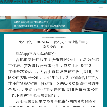
合肥市安居控股集团股份有限公司 2024年上半年招聘公告-凯发k8客户端
togg
navi
合肥市安居控股集团股份有限公司 2024年上半年招聘公告
发布时间：
2024-06-13
发布人：
就业指导中心
浏览次数：
10
凯发app官方网站的简介
合肥市安居控股集团股份有限公司，原名
为合肥
市住房租赁发展股份有限公司，
成立于
2019年12月，
注册资本50亿元，为合肥市建设投资控股（集团）有
限公司控股子公司。2024年5月，为了
保障合肥市
“人
才强市”战略实施，推动市、区两级各类保障性房源整
合盘活，更名为
合肥市安居控股集团股份有限公司
（以下简称
“合肥安居集团”）。
合肥安居集团主要
负责合肥市范围内各类
保障性