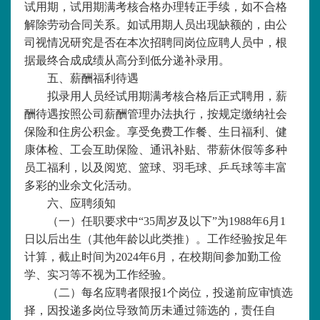
试用期，试用期满考核合格办理转正手续，如不合格
解除劳动合同关系。如试用期人员出现缺额的，由公
司视情况研究是否在本次招聘同岗位应聘人员中，根
据最终合成成绩从高分到低分递补录用。
五、薪酬福利待遇
拟录用人员经试用期满考核合格后正式聘用，薪
酬待遇按照公司薪酬管理办法执行，按规定缴纳社会
保险和住房公积金。享受免费工作餐、生日福利、健
康体检、工会互助保险、通讯补贴、带薪休假等多种
员工福利，以及阅览、篮球、羽毛球、乒乓球等丰富
多彩的业余文化活动。
六、应聘须知
（一）任职要求中
“35周岁及以下”为198
8
年
6
月
1
日以后出生（其他年龄以此类推）。工作经验按足年
计算，截止时间为2024年
6
月，在校期间参加勤工俭
学、实习等不视为工作经验。
（二）每名应聘者限报
1个岗位，投递前应审慎选
择，因投递多岗位导致简历未通过筛选的，责任自