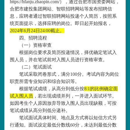
https://hfanju.zhaopin.com/
）
，通过合肥市国资委网站，
合肥市建投集团网站、智联招聘网站等发布招聘信
息，
应聘者通过智联招聘网站投递个人简历，按照系
统页面提示，选择应聘的岗位
。即日起开始报名，
2024年
6
月
24
日
24:00截止。
四、招聘流程
（一）资格审查
根据岗位要求及简历投递情况，择优确定笔试入
围人员，并在笔试前对入围人员进行资格审查。
（二）笔试面试
笔试采取闭卷形式，满分
100分。考试内容为岗位
职责所需专业知识和综合知识等。
根据笔试成绩，
从高分到低分按
8
:1的比例确定面
试入围人员
，若出现成绩并列，一并进入面试环节。
如因考生个人原因放弃导致入围人员出现缺额，可按
笔试成绩从高分到低分递补。
笔试面试具体时间、地点及方式将以短信方式另
行通知。面试设定最低分数线
60分，未达到最低分数