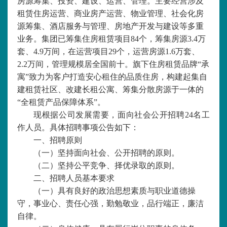
房源
筹集、投资、建设、运营
、
管理
。主要经营涉及
租赁住房运营、商业房产运营、物业管理、社会化房
源筹集、酒店服务与管理、房地产开发与建设等多重
业务。
集团
已筹集住房租赁项目
84个，筹集房源3.4万
套、4.9万间，在运营项目29个，运营房源1.6万套、
2.2万间，管理规模居全国前十。旗下住房租赁品牌“承
寓”致力为客户打造安心租住的品质住房，
构建起
集自
建租赁社区、改建长租公寓、筹集分散房源于一体的
“全租赁产品保障体系”。
现根据公司发展需要，面向社会公开招聘
24名工
作人员。具体招聘事项公告如下：
一、招聘原则
（一）坚持面向社会、公开招聘的原则。
（二）坚持公平竞争、择优录取的原则。
二、招聘人员基本要求
（一）具有良好的政治思想素质与职业道德操
守，事业心、责任心强，勤勉敬业，品行端正，廉洁
自律。