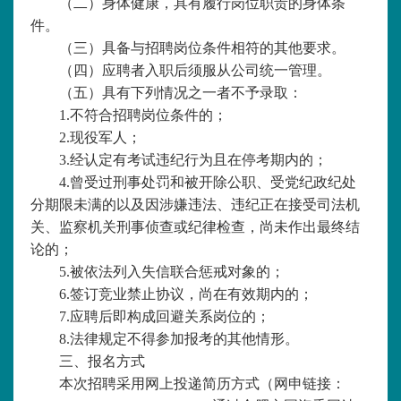
（二）身体健康，具有履行岗位职责的身体条
件。
（三）具备与招聘岗位条件相符的其他要求。
（四）应聘者入职后须服从公司统一管理。
（五）具有下列情况之一者不予录取：
1.不符合招聘岗位条件的；
2.现役军人；
3.经认定有考试违纪行为且在停考期内的；
4.曾受过刑事处罚和被开除公职、受党纪政纪处
分期限未满的以及因涉嫌违法、违纪正在接受司法机
关、监察机关刑事侦查或纪律检查，尚未作出最终结
论的；
5.被依法列入失信联合惩戒对象的；
6.签订竞业禁止协议，尚在有效期内的；
7.应聘后即构成回避关系岗位的；
8.法律规定不得参加报考的其他情形。
三、报名方式
本次招聘采用网上投递简历方式
（
网申链接：