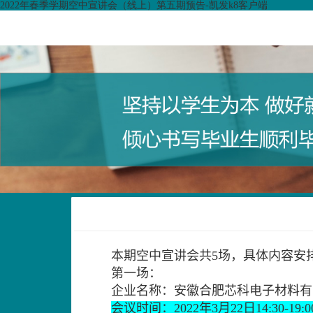
2022年春季学期空中宣讲会（线上）第五期预告-凯发k8客户端
本期
空中宣讲会共
5
场，
具体内容安
第一场：
企业名称：
安徽合肥芯科电子材料有
会议时间：
2022
年
3
月
22
日
14:30-19:0