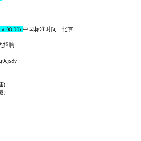
mt 08:00)
中国标准时间
-
北京
热招聘
g0ejs8y
陆
)
港
)