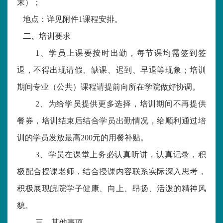
末）；
地点：详
见附件1课程安排。
二、
培训要求
1、
学员上课要按时出勤，每节课均需签到签
退，
不得出现请假、缺课、迟到、早退等现象
；培训
期间专业（公共）课程请提前向所在学院做好协调。
2、为给学员提供更多选择，培训期间不再提供
餐券，培训结束后结合学员出勤情况，给顺利通过培
训的学员发放最高200元的用餐补贴。
3、学员在课堂上务必认真听讲，认真记录，积
极配合授课老师，结合授课内容联系实际深入思考，
积极展现皖院学子健康、
向上、
昂扬、活泼的精神风
貌。
三、其他事项