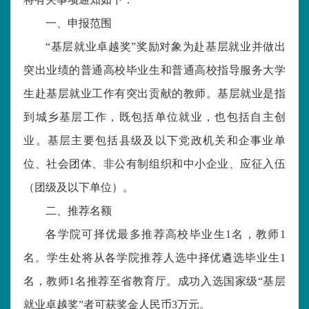
一、申报范围
“
基层就业卓越奖
”奖励对象为赴基层就业并做出
突出业绩的普通高校毕业生和普通高校指导服务大学
生赴基层就业工作有突出贡献的教师。基层就业是指
到城乡基层工作
，
既包括单位就业，也包括自主创
业。基层主要包括县级及以下党政机关和企事业单
位、社会团体、非公有制组织和中小企业、应征入伍
（团级及以下单位）。
二、
推荐
名额
各学院可择优最多推荐
高校毕业生
1名
，教师
1
名。学生处将从各学院推荐人选中择优遴选
毕业生
1
名
，教师
1名推荐至省教育厅
。
成功入选国家级
“
基层
就业卓越奖
”者可获奖金人民币3万元。