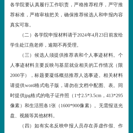
各
学院
要认真履行工作职责，严格推荐程序，严守推
荐标准，严格审核把关，确保推荐候选人和申报内容
真实可靠。
（二）
各学院申报材料请于
202
4年4
月
23
日
前发给
学生处江燕老师
，逾期不再受理。
（三）候选人须提供推荐表和个人事迹材料。个
人事迹材料主要反映与基层就业相关的工作情况（限
2000字），标题要凝练概括推荐人选事迹。相关材料
请提供word格式电子版，请勿在文档中配图
、
表。同
时提供jpg格式的电子证件照（1寸2.5*3.5cm
，
413*295
像素）和生活照各1张（1600*900像素）
。
无需报送光
盘、视频等其他材料。
（
四
）如有实名反映
申报
人员存在弄虚作假、作