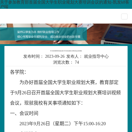
关于参加教育部首届全国大学生职业规划大赛培训会议的通知-凯发k8客
户端
togg
navi
关于参加教育部首届全国大学生职业规划大赛培训会议的通知
发布时间：
2023-09-26
发布人：
就业指导中心
浏览次数：
74
各
学院
：
为办好首届全国大学生职业规划大赛，教育部定
于
9
月
26
日召开首届全国大学生职业规划大赛培训视频
会议，现就我校有关事项通知如下：
一、会议时间
202
3
年
9
月
26
日（星期
二
）下午
15:00-16:20