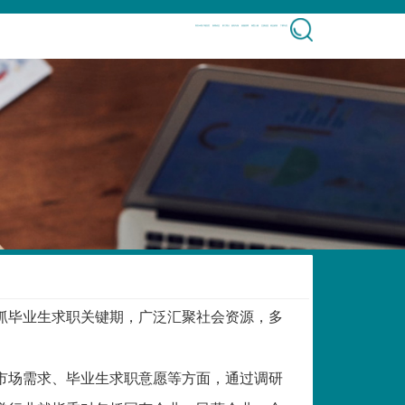
凯发k8客户端首页
新闻动态
部门简介
校内专场
校园招聘
典型人物
生源信息
就业政策
下载专区
抢抓毕业生求职关键期，广泛汇聚社会资源，多
市场需求、毕业生求职意愿等方面，通过调研