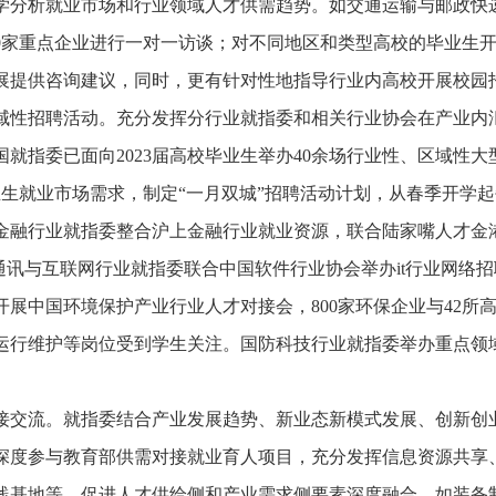
学分析就业市场和行业领域人才供需趋势。如交通运输与邮政快
10家重点企业进行一对一访谈；对不同地区和类型高校的毕业生
展提供咨询建议，同时，更有针对性地指导行业内高校开展校园
域性招聘活动。
充分发挥分行业就指委和相关行业协会在产业内
国就指委已面向
2023届高校毕业生举办40余场行业性、区域性
业生就业市场需求，制定“一月双城”招聘活动计划，从春季开学
金融行业就指委整合沪上金融行业就业资源，联合陆家嘴人才金
通讯与互联网行业就指委联合中国软件行业协会举办it行业网络招
展中国环境保护产业行业人才对接会，800家环保企业与42所高
运行维护等岗位受到学生关注。国防科技行业就指委举办重点领域
接交流。
就指委结合产业发展趋势、新业态新模式发展、创新创
深度参与教育部供需对接就业育人项目，充分发挥信息资源共享
践基地等，促进人才供给侧和产业需求侧要素深度融合。如装备