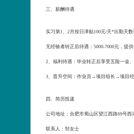
三、薪酬待遇
实习第
1、2月按日津贴100元/天*出勤天
无经验者转正后待遇：
5000-7000
2、福利待遇：毕业转正后享受五险一金
3、晋升空间：作业员→项目组长→项目
四、简历投递
公司地址：合肥市蜀山区望江西路
69号西
联系人：邹女士