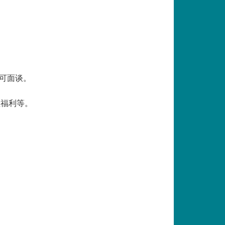
厚可面谈。
检福利等。