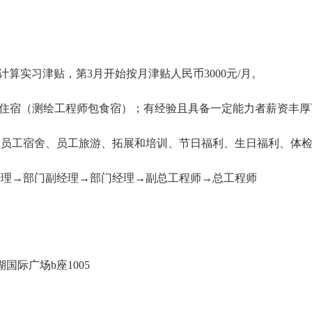
数计算实习津贴，第3月开始按月津贴人民币3000元/月。
元，提供住宿（测绘工程师包食宿）；有经验且具备一定能力者薪资丰
、员工宿舍、员工旅游、拓展和培训、节日福利、生日福利、体
经理→部门副经理→部门经理→副总工程师→总工程师
湖国际广场b座1005