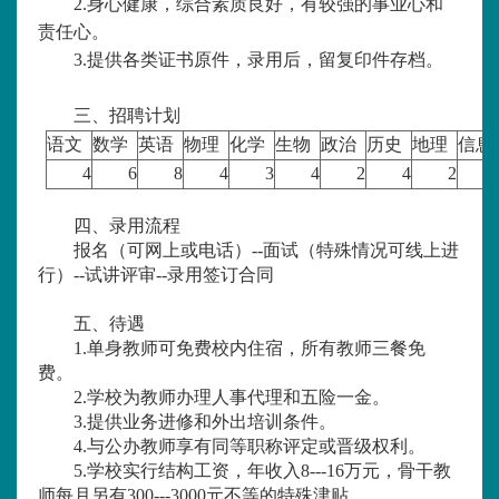
2.身心健康，综合素质良好，有较强的事业心和
责任心。
3.提供各类证书原件，录用后，留复印件存档。
三、招聘计划
语文
数学
英语
物理
化学
生物
政治
历史
地理
信息
4
6
8
4
3
4
2
4
2
四、录用流程
报名（可网上或电话）
--面试（特殊情况可线上进
行）--试讲评审--录用签订合同
五、待遇
1.单身教师可免费校内住宿，所有教师三餐免
费。
2.学校为教师办理人事代理和五险一金。
3.提供业务进修和外出培训条件。
4.与公办教师享有同等职称评定或晋级权利。
5.学校实行结构工资，年收入8---16万元，骨干教
师每月另有300---3000元不等的特殊津贴。