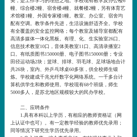
美，是工作学习的理想之地。学校现有教学及办公楼6
幢、综合楼2幢、宿舍楼4幢、就餐楼2幢，另有体育艺
术馆楼1幢、外国专家楼1幢。教室、办公室、宿舍均
配有空调。教学条件先进，生活设施舒适齐全。学校
有全覆盖的安全监控网络；每个教室及辅导室都配有
高清多媒体一体化黑板。有理、化、生实验室26口、
信息技术教室10口，音体美教室11口、高清录播室2
口。有纸质图书150000册、电子图书150000册；专业
田径运动场2块；篮球、排球、羽毛球、足球场地合计
共26块，室内、外乒乓球桌60多张，供全校师生锻
炼。学校建成千兆光纤数字化网络系统。一千多台计
算机供学生和教师使用。学校现有68个班级，师生
5000多人，是苏北地区规模较大的民办学校。
二、应聘条件
1.具有本科以上学历，有相应的教师资格证（网
上认证中也可）。有一定教学经验的教师优先录用；
同等情况下研究生学历优先录用。