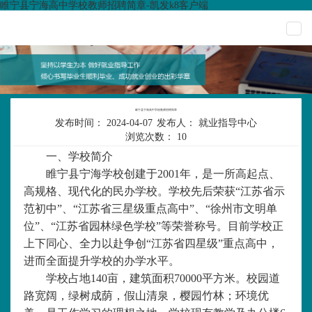
睢宁县宁海高中学校教师招聘简章-凯发k8客户端
togg
navi
睢宁县宁海高中学校教师招聘简章
发布时间：
2024-04-07
发布人：
就业指导中心
浏览次数：
10
一、学校简介
睢宁县宁海学校创建于
2001年，是一所高起点、
高规格、现代化的民办学校。学校先后荣获“江苏省示
范初中”、“江苏省三星级重点高中”、“徐州市文明单
位”、“江苏省园林绿色学校”等荣誉称号。目前学校正
上下同心、全力以赴争创“江苏省四星级”重点高中，
进而全面提升学校的办学水平。
学校占地
140亩，建筑面积70000平方米。校园道
路宽阔，绿树成荫，假山清泉，樱园竹林；环境优