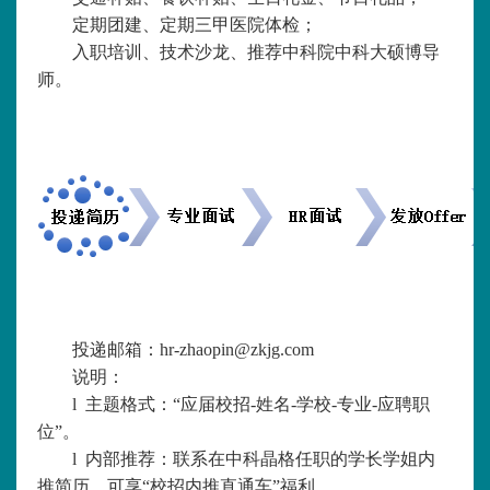
定期团建、定期三甲医院体检；
入职培训、技术沙龙、推荐中科院中科大硕博导
师。
投递邮箱：
hr-zhaopin@zkjg.com
说明：
l
主题格式：
“应届校招
-
姓名
-
学校
-
专业
-
应聘职
位
”。
l
内部推荐：联系在中科晶格任职的学长学姐内
推简历，可享
“校招内推直通车”福利。