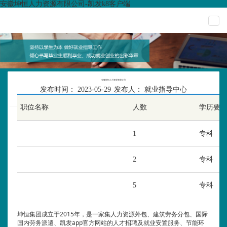
安徽坤恒人力资源有限公司-凯发k8客户端
togg
navi
安徽坤恒人力资源有限公司
发布时间：
2023-05-29
发布人：
就业指导中心
浏览次数：
10
职位名称
人数
学历要
1
专科
2
专科
5
专科
坤恒集团成立于2015年，是一家集人力资源外包、建筑劳务分包、国际
国内劳务派遣、凯发app官方网站的人才招聘及就业安置服务、节能环