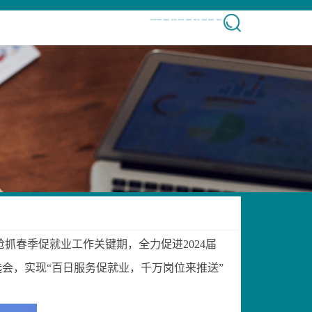
凯发k8客户端首页
新闻动态
部门简介
校内专场
校园招聘
典型人物
生源信息
就业政策
下载专区
抢抓春季促就业工作关键期，全力促进
2024
届
选会
，实现“百日服务促就业，千万岗位来推送”