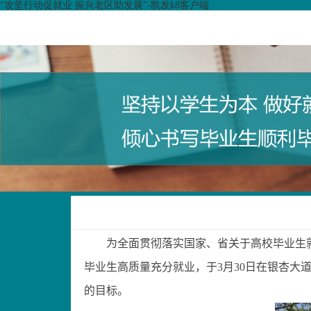
“攻坚行动促就业 振兴老区助发展”-凯发k8客户端
为全面贯彻落实国家、省关于高校毕业生
毕业生高质量充分就业，
于
3
月
30
日
在银杏大
的目标。