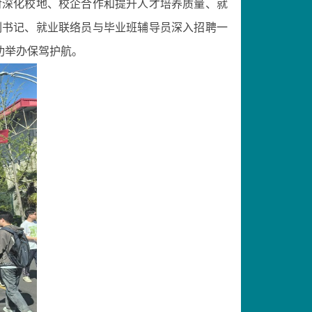
对深化
校地、
校企合作和提升人才培养质量
、就
副书记、
就业联络员与
毕业班辅导员深入招聘一
功举办保驾护航。